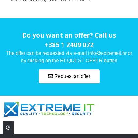
Do you want an offer? Call us
+385 1 2409 072
The offer can be requested via e-mail info@extremeit.hr or
by clicking on the REQUEST OFFER button
Request an offer
, ,