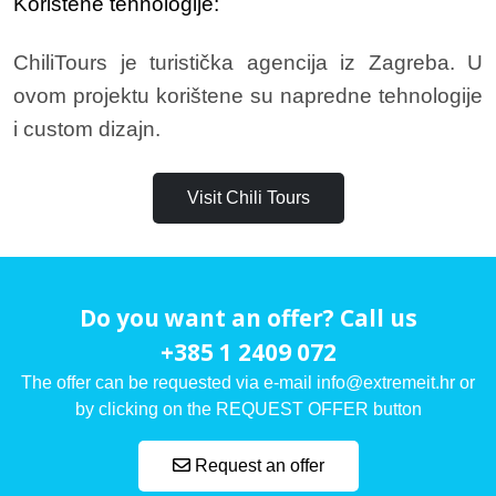
Korištene tehnologije:
ChiliTours je turistička agencija iz Zagreba. U
ovom projektu korištene su napredne tehnologije
i custom dizajn.
Visit Chili Tours
Do you want an offer? Call us
+385 1 2409 072
The offer can be requested via e-mail info@extremeit.hr or
by clicking on the REQUEST OFFER button
Request an offer